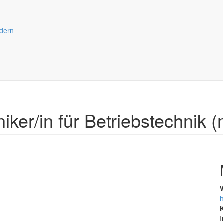
dern
iker/in für Betriebstechnik 
h
I