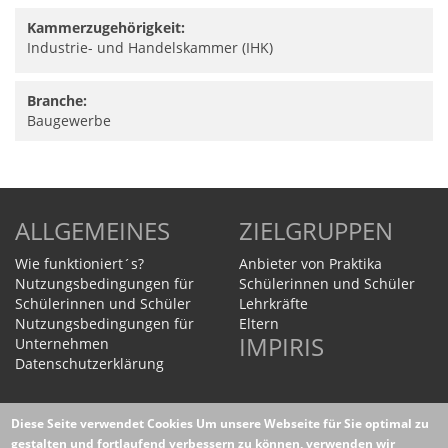
Kammerzugehörigkeit:
Industrie- und Handelskammer (IHK)
Branche:
Baugewerbe
ALLGEMEINES
ZIELGRUPPEN
Wie funktioniert´s?
Anbieter von Praktika
Nutzungsbedingungen für
Schülerinnen und Schüler
Schülerinnen und Schüler
Lehrkräfte
Nutzungsbedingungen für
Eltern
IMPIRIS
Unternehmen
Datenschutzerklärung
Homepage
Diese Seite verwendet Cookies
Um unsere Webseite für Sie optimal zu
WEITERES
gestalten und fortlaufend verbessern zu können, verwenden wir